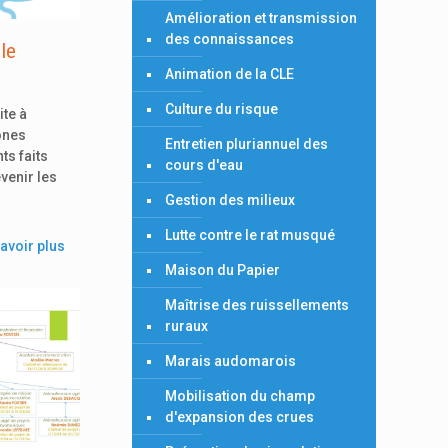
Amélioration et transmission
des connaissances
le
Animation de la CLE
Culture du risque
ite à
zones
Entretien pluriannuel des
s faits
cours d'eau
venir les
Gestion des milieux
Lutte contre le rat musqué
avoir plus
Maison du Papier
Maîtrise des ruissellements
ruraux
Marais audomarois
Mobilisation du champ
d'expansion des crues