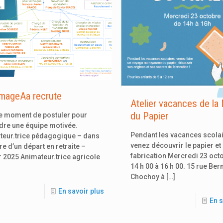
mageAa recrute
Atelier vacances de la
du Papier
le moment de postuler pour
dre une équipe motivée.
Pendant les vacances scolai
teur.trice pédagogique – dans
venez découvrir le papier et
re d’un départ en retraite –
fabrication Mercredi 23 oct
r 2025 Animateur.trice agricole
14 h 00 à 16 h 00. 15 rue Ber
Chochoy à
[…]
En savoir plus
En s