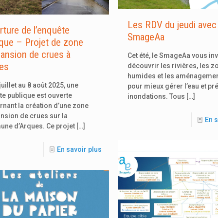
Les RDV du jeudi avec 
rture de l’enquête
SmageAa
ique – Projet de zone
pansion de crues à
Cet été, le SmageAa vous inv
es
découvrir les rivières, les 
humides et les aménagement
juillet au 8 août 2025, une
pour mieux gérer l’eau et pré
e publique est ouverte
inondations. Tous
[…]
nant la création d’une zone
nsion de crues sur la
En s
ne d’Arques. Ce projet
[…]
En savoir plus