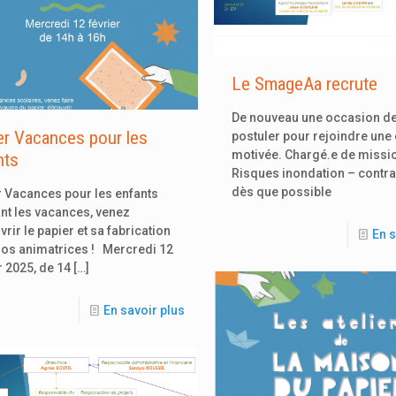
Le SmageAa recrute
De nouveau une occasion d
ier Vacances pour les
postuler pour rejoindre une
motivée. Chargé.e de missi
nts
Risques inondation – contra
dès que possible
r Vacances pour les enfants
nt les vacances, venez
rir le papier et sa fabrication
En s
nos animatrices ! Mercredi 12
r 2025, de 14
[…]
En savoir plus