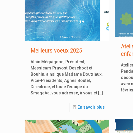
Atel
Meilleurs voeux 2025
enfa
Alain Méquignon, Président,
Atelie
Messieurs Pruvost, Deschodt et
Penda
Bouhin, ainsi que Madame Doutriaux,
découv
Vice-Présidents, Agnès Boutel,
avec 
Directrice, et toute l’équipe du
févrie
SmageAa, vous adresse, à vous et
[…]
En savoir plus