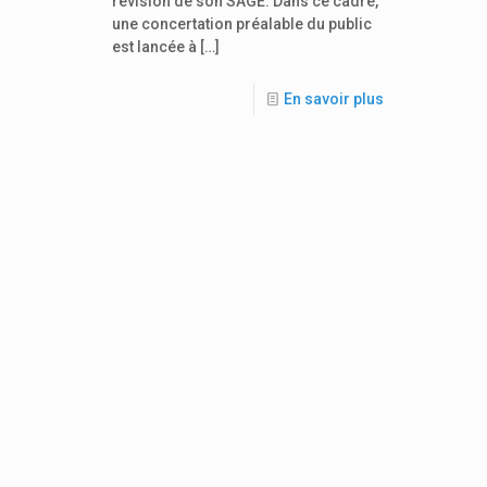
révision de son SAGE. Dans ce cadre,
une concertation préalable du public
est lancée à
[…]
En savoir plus