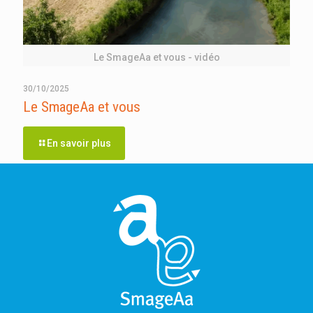
Le SmageAa et vous - vidéo
30/10/2025
Le SmageAa et vous
En savoir plus