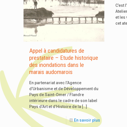
C’est 
Atelie
et les
cet at
Appel à candidatures de
prestataire – Etude historique
des inondations dans le
marais audomarois
En partenariat avec l’Agence
d’Urbanisme et de Développement du
Pays de Saint-Omer / Flandre
intérieure dans le cadre de son label
Pays d’Art et d’Histoire de la
[…]
En savoir plus