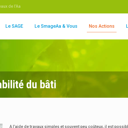
aux de l’Aa
Le SAGE
Le SmageAa & Vous
Nos Actions
bilité du bâti
A l’aide de travaux simples et souvent peu coûteux, il est possi