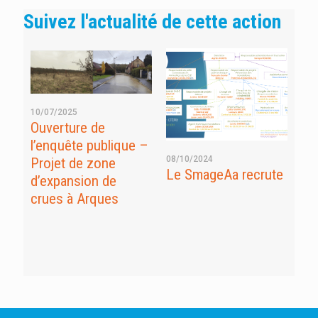
Suivez l'actualité de cette action
10/07/2025
Ouverture de
l’enquête publique –
08/10/2024
Projet de zone
19/
Le SmageAa recrute
des
No
d’expansion de
in
crues à Arques
ex
’Aa
dan