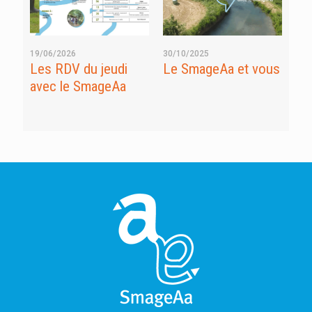
19/06/2026
30/10/2025
07/
Les RDV du jeudi
Le SmageAa et vous
At
avec le SmageAa
po