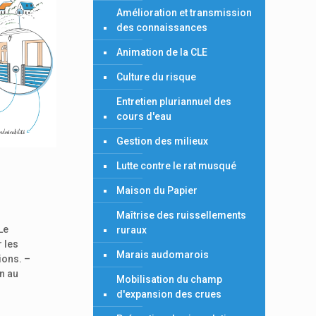
Amélioration et transmission
des connaissances
Animation de la CLE
Culture du risque
Entretien pluriannuel des
cours d'eau
Gestion des milieux
Lutte contre le rat musqué
Maison du Papier
Maîtrise des ruissellements
Le
ruraux
 les
Marais audomarois
ons. –
on au
Mobilisation du champ
d'expansion des crues