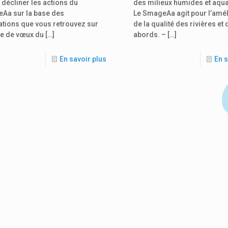
 décliner les actions du
des milieux humides et aqu
Aa sur la base des
Le SmageAa agit pour l’amél
rations que vous retrouvez sur
de la qualité des rivières et 
te de vœux du
[…]
abords. –
[…]
En savoir plus
En s