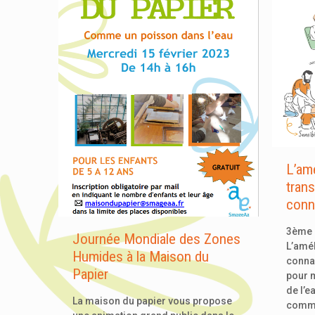
L’amé
tran
conn
3ème a
Journée Mondiale des Zones
L’amél
Humides à la Maison du
conna
Papier
pour m
de l’ea
La maison du papier vous propose
commu