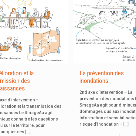
lioration et la
La prévention des
smission des
inondations
aissances
2nd axe d’intervention – La
prévention des inondations 
xe d’intervention –
SmageAa agit pour diminuer
ioration et la transmission des
dommages dus aux inondati
issances Le SmageAa agit
Information et sensibilisati
ieux connaitre les questions
risque d’inondation –
[…]
u sur le territoire, pour
niquer ces
[…]