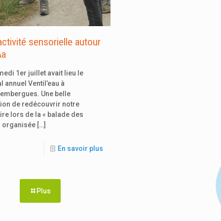
ctivité sensorielle autour
Aa
edi 1er juillet avait lieu le
al annuel Ventil’eau à
embergues. Une belle
ion de redécouvrir notre
oire lors de la « balade des
» organisée
[…]
En savoir plus
Plus