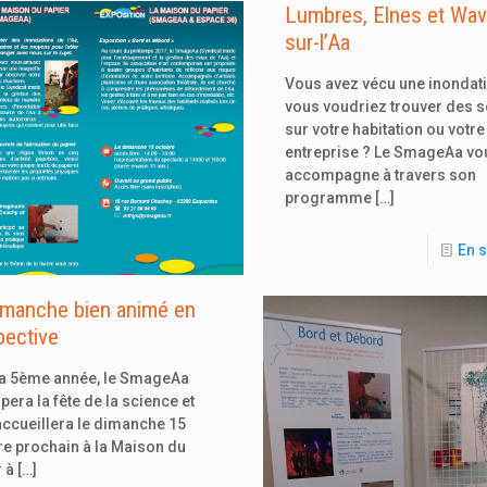
Lumbres, Elnes et Wav
sur-l’Aa
Vous avez vécu une inondati
vous voudriez trouver des s
sur votre habitation ou votre
entreprise ? Le SmageAa vo
accompagne à travers son
programme
[…]
En s
imanche bien animé en
pective
la 5ème année, le SmageAa
ipera la fête de la science et
ccueillera le dimanche 15
e prochain à la Maison du
 à
[…]