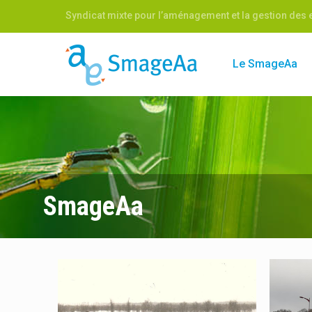
Syndicat mixte pour l’aménagement et la gestion des e
Le SmageAa
SmageAa