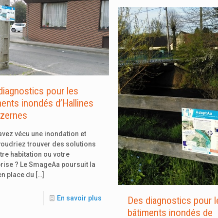
diagnostics pour les
ments inondés d’Hallines
izernes
vez vécu une inondation et
oudriez trouver des solutions
tre habitation ou votre
rise ? Le SmageAa poursuit la
en place du
[…]
En savoir plus
Des diagnostics pour l
bâtiments inondés de