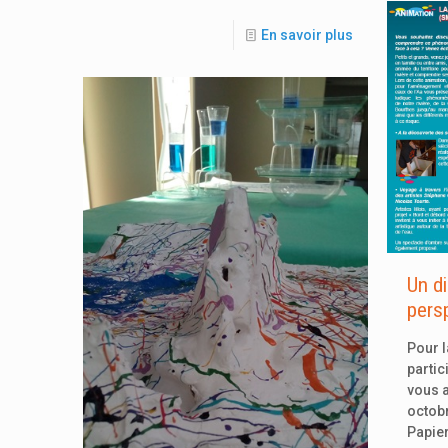
En savoir plus
Un d
pers
Pour 
partic
vous a
octobr
Papier