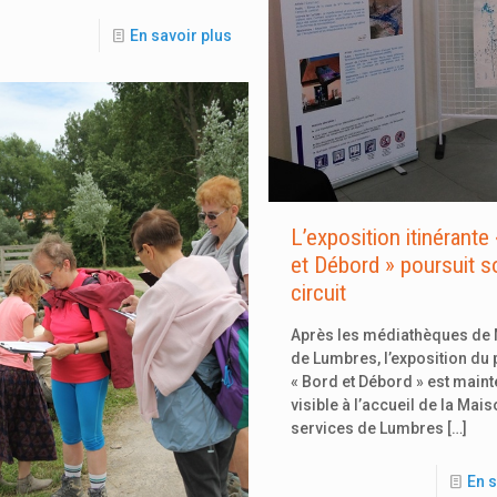
En savoir plus
L’exposition itinérante
et Débord » poursuit s
circuit
Après les médiathèques de 
de Lumbres, l’exposition du 
« Bord et Débord » est maint
visible à l’accueil de la Mai
services de Lumbres
[…]
En s