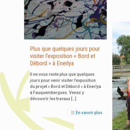
Plus que quelques jours pour
visiter l’exposition « Bord et
Débord » à Enerlya
Il ne vous reste plus que quelques
jours pour venir visiter l’exposition
du projet « Bord et Débord » à Enerlya
à Fauquembergues. Venez y
découvrir les travaux
[…]
En savoir plus