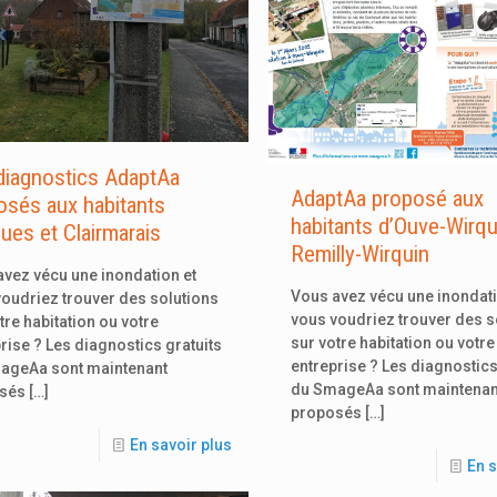
diagnostics AdaptAa
AdaptAa proposé aux
osés aux habitants
habitants d’Ouve-Wirqu
ues et Clairmarais
Remilly-Wirquin
vez vécu une inondation et
Vous avez vécu une inondati
oudriez trouver des solutions
vous voudriez trouver des s
tre habitation ou votre
sur votre habitation ou votre
rise ? Les diagnostics gratuits
entreprise ? Les diagnostics
ageAa sont maintenant
du SmageAa sont maintenan
sés
[…]
proposés
[…]
En savoir plus
En s