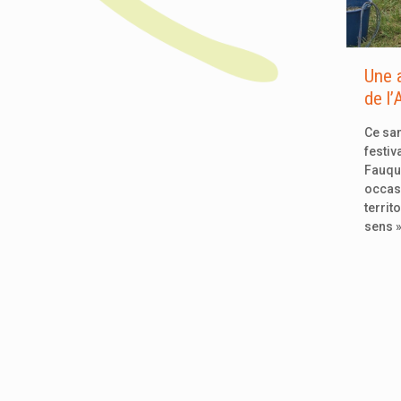
Une a
de l’
Ce sam
festiv
Fauqu
occas
territ
sens 