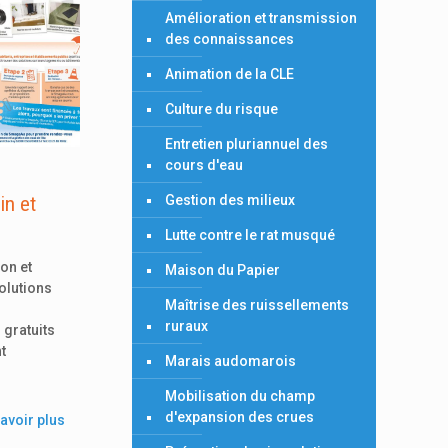
Amélioration et transmission
des connaissances
Animation de la CLE
Culture du risque
Entretien pluriannuel des
cours d'eau
in et
Gestion des milieux
Lutte contre le rat musqué
on et
Maison du Papier
olutions
Maîtrise des ruissellements
ruraux
 gratuits
t
Marais audomarois
Mobilisation du champ
d'expansion des crues
avoir plus