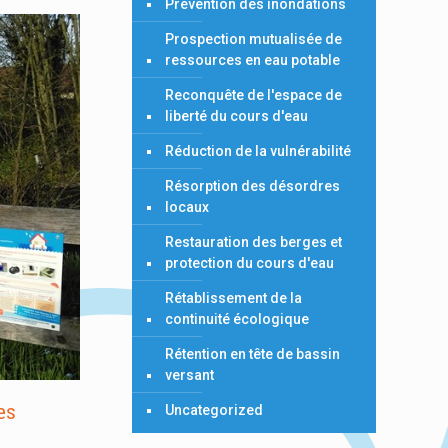
Prévention des inondations
Prospection mutualisée de
ressources en eau potable
Reconquête de l'espace de
liberté du cours d'eau
Réduction de la vulnérabilité
Résorption des désordres
locaux
Restauration des berges et
protection du cours d'eau
Rétablissement de la
continuité écologique
Rétention en tête de bassin
versant
es
Uncategorized