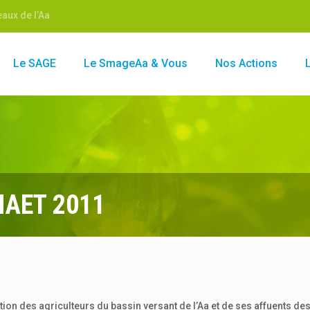
aux de l’Aa
Le SAGE
Le SmageAa & Vous
Nos Actions
 MAET 2011
ion des agriculteurs du bassin versant de l’Aa et de ses affuents de