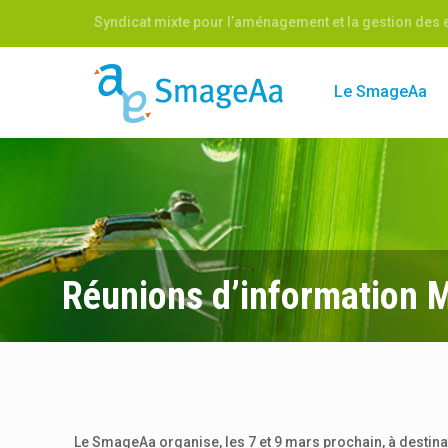
Syndicat mixte pour l’aménagement et la gestion des e
Le SmageAa
Réunions d’information
Le SmageAa organise, les 7 et 9 mars prochain, à destinat