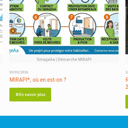
SmageAa | Démarche MIRAPI
03/03/2026
2
MIRAPI*, où en est-on ?
R
En savoir plus