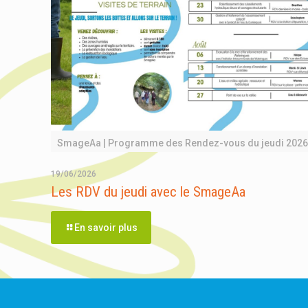
SmageAa | Programme des Rendez-vous du jeudi 2026
19/06/2026
Les RDV du jeudi avec le SmageAa
En savoir plus