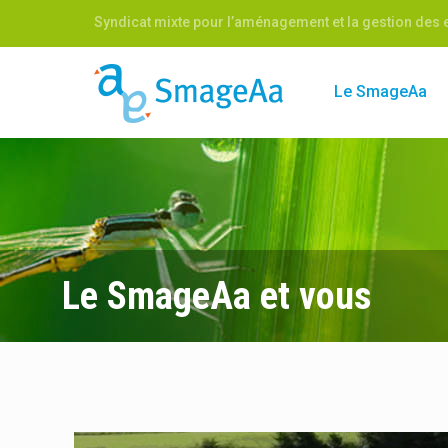
Syndicat mixte pour l’aménagement et la gestion des e
Le SmageAa
Le SmageAa et vous