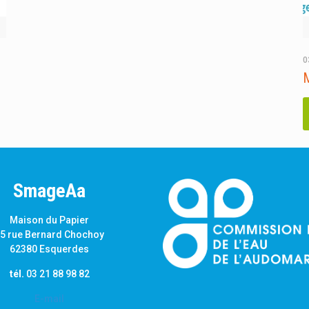
0
M
SmageAa
Maison du Papier
5 rue Bernard Chochoy
62380 Esquerdes
tél.
03 21 88 98 82
E-mail