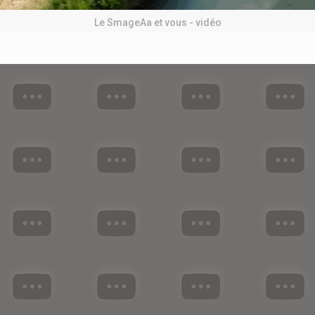
Le SmageAa et vous - vidéo