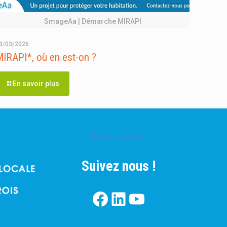
SmageAa | Démarche MIRAPI
3/03/2026
IRAPI*, où en est-on ?
En savoir plus
Mentions Légales
Suivez nous !
Facebook
LinkedIn
YouTube