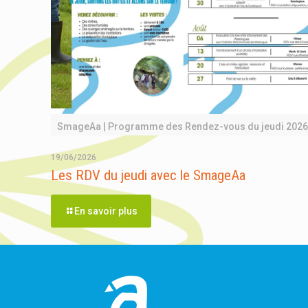
SmageAa | Programme des Rendez-vous du jeudi 2026
19/06/2026
Les RDV du jeudi avec le SmageAa
En savoir plus