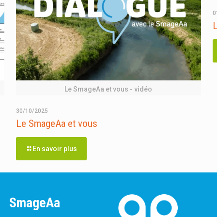
0
Le SmageAa et vous - vidéo
30/10/2025
Le SmageAa et vous
En savoir plus
SmageAa