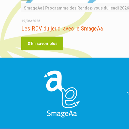
SmageAa | Programme des Rendez-vous du jeudi 2026
19/06/2026
Les RDV du jeudi avec le SmageAa
En savoir plus
1