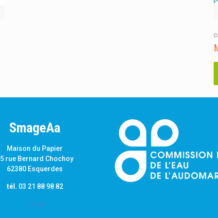
0
M
SmageAa
Maison du Papier
5 rue Bernard Chochoy
62380 Esquerdes
tél.
03 21 88 98 82
E-mail