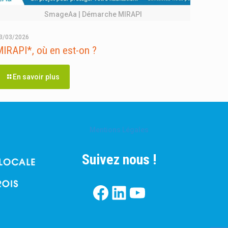
SmageAa | Démarche MIRAPI
3/03/2026
IRAPI*, où en est-on ?
En savoir plus
Mentions Légales
Suivez nous !
Facebook
LinkedIn
YouTube